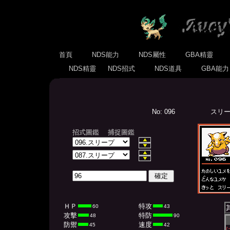
首頁
NDS能力
NDS屬性
GBA精靈
NDS精靈
NDS招式
NDS道具
GBA能
No: 096
スリープ
招式圖鑑
捕捉圖鑑
ＨＰ
特攻
60
43
攻擊
特防
48
90
防禦
速度
45
42