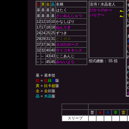
紅
黃
金
晶
名稱
遺傳
/ 水晶老人
基
基
基
基
はたく
ひかりのかべ
バリアー
基
基
基
基
さいみんじゅつ
12
12
10
10
かなしばり
17
17
18
18
ねんりき
24
24
25
25
ずつき
29
29
31
31
どくガス
37
37
36
36
ヨガのポーズ
32
32
40
40
サイコキネシス
--
--
43
43
じこあんじ
招式總數： 55 招
--
--
45
45
みらいよち
基 = 基本技
紅
=
紅
綠
青
版
黃
=
比卡超
版
金
=
金
銀
版
晶
=
水晶
版
普
火
水
草
雷
スリープ