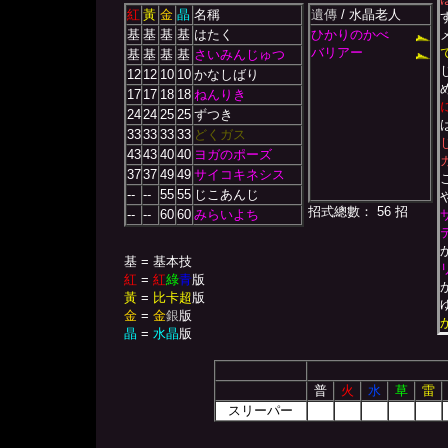
紅
黃
金
晶
名稱
遺傳
/ 水晶老人
基
基
基
基
はたく
ひかりのかべ
バリアー
基
基
基
基
さいみんじゅつ
12
12
10
10
かなしばり
17
17
18
18
ねんりき
24
24
25
25
ずつき
33
33
33
33
どくガス
43
43
40
40
ヨガのポーズ
37
37
49
49
サイコキネシス
--
--
55
55
じこあんじ
招式總數： 56 招
--
--
60
60
みらいよち
基 = 基本技
紅
=
紅
綠
青
版
黃
=
比卡超
版
金
=
金
銀
版
晶
=
水晶
版
普
火
水
草
雷
スリーパー