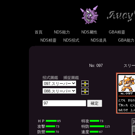
首頁
NDS能力
NDS屬性
GBA精靈
NDS精靈
NDS招式
NDS道具
GBA能
No: 097
スリーパ
招式圖鑑
捕捉圖鑑
ＨＰ
特攻
85
73
攻擊
特防
73
115
防禦
速度
70
67