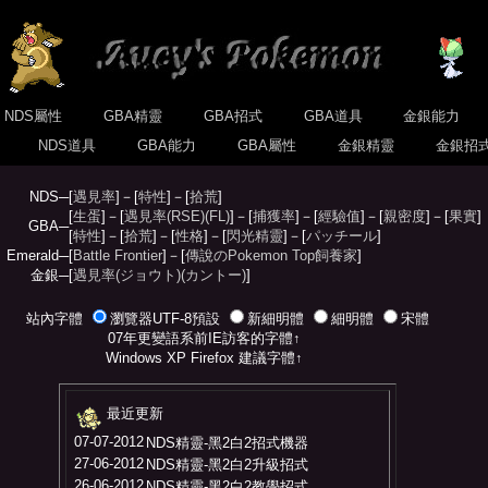
NDS屬性
GBA精靈
GBA招式
GBA道具
金銀能力
式
NDS道具
GBA能力
GBA屬性
金銀精靈
金銀招
NDS─
[
遇見率
]－[
特性
]－[
拾荒
]
[
生蛋
]－[
遇見率(RSE)
(FL)
]－[
捕獲率
]－[
經驗值
]－[
親密度
]－[
果實
]
GBA─
[
特性
]－[
拾荒
]－[
性格
]－[
閃光精靈
]－[
パッチール
]
Emerald─
[
Battle Frontier
]－[
傳說のPokemon Top飼養家
]
金銀─
[
遇見率(ジョウト)
(カントー)
]
站內字體
瀏覽器UTF-8預設
新細明體
細明體
宋體
07年更變語系前IE訪客的字體↑
Windows XP Firefox 建議字體↑
最近更新
07-07-2012
NDS精靈-黑2白2招式機器
27-06-2012
NDS精靈-黑2白2升級招式
26-06-2012
NDS精靈-黑2白2教學招式