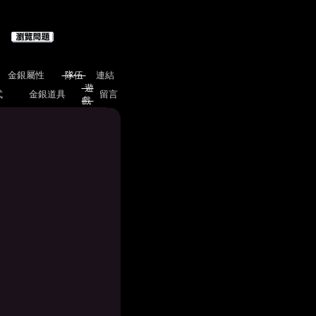
金銀屬性
隊伍
連結
遊
式
金銀道具
留言
戲