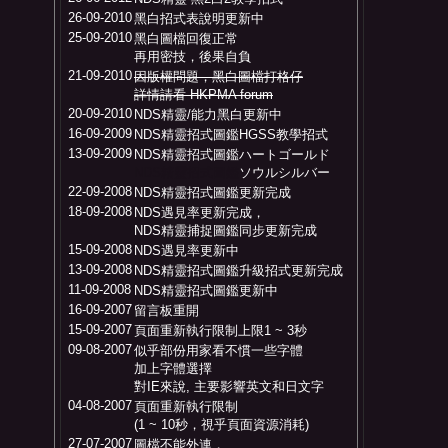
26-09-2010
黑白招式表說明更新中
25-09-2010
黑白圖檔回復正常
再用密技，後果自負
21-09-2010
因版權問題，黑白圖檔打格仔
詳情請看 HKPMA forum
20-09-2010
NDS精靈/能力黑白更新中
16-09-2009
NDS精靈招式圖鑑HGSS教學招式
13-09-2009
NDS精靈招式圖鑑ハートゴールド
NDS精靈招式圖鑑
ソウルシルバー
22-09-2008
NDS精靈招式圖鑑更新完成
18-09-2008
NDS遇見率更新完成，
NDS精靈捕捉圖鑑同步更新完成
15-09-2008
NDS遇見率更新中
13-09-2008
NDS精靈招式圖鑑升級招式更新完成
11-09-2008
NDS精靈招式圖鑑更新中
16-09-2007
留言板重開
15-09-2007
頁面重新執行限制上限1 ~ 3秒
09-08-2007
似乎部份用家看不慣一些字體
加上字體選擇
對IE來說, 主要影響英文和日文字
04-08-2007
頁面重新執行限制
(1 ~ 10秒，視乎頁面資源消耗)
27-07-2007
圖檔不能外連，