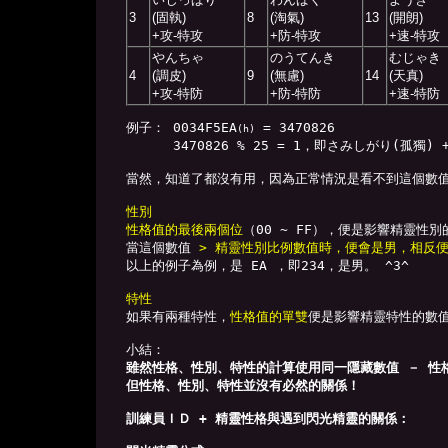
3
(固執)
8
(淘氣)
13
(開朗)
+攻-特攻
+防-特攻
+速-特攻
やんちゃ
のうてんき
むじゃき
4
(調皮)
9
(無慮)
14
(天真)
+攻-特防
+防-特防
+速-特防
例子： 0034F5EA
 = 3470826

(h)
　　　 3470826 % 25 = 1，即さみしがり(孤獨) +
當然，知道了都沒有用，因為正常情況是看不到這個數值
性別
性格值的最後兩個位
（00 ~ FF），便是影響精靈性別
當這個數值 
> 精靈性別比例數值時，便會是男，相反
以上的例子為例，是 EA ，即234，是男。 ^3^

特性

如果有兩種特性，
性格值的單雙
便是影響精靈特性的數值
雖然性格、性別、特性的計算使用同一隱藏數值 － 性格
但性格、性別、特性並沒有必然的關係！
訓練員ＩＤ + 精靈性格與遇到閃光精靈的關係：