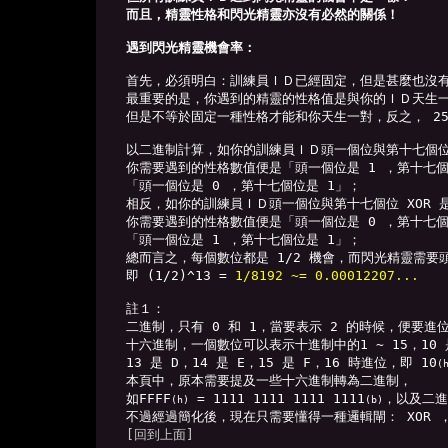
而且，精靈性格和閃光精靈亦沒有必然的關係！
遇到閃光精靈機會率：
首先，必須明白：訓練員ＩＤ已經固定，但是甚麼也沒有
最重要的是，你遇到的精靈的性格值是與你的ＩＤ天生一
但是不等於固定一種性格才能和你天生一對，反之， 25
以二進制計算，如你的訓練員ＩＤ頭一個位與第十七個位 X
你需要遇到的性格數值便是「頭一個位是 1 ，第十七個
「頭一個位是 0 ，第十七個位是 1」；

相反，如你的訓練員ＩＤ頭一個位與第十七個位 XOR 是 
你需要遇到的性格數值便是「頭一個位是 0 ，第十七個
「頭一個位是 1 ，第十七個位是 1」；

總而言之，每個數位都是 1/2 機會，而閃光精靈需要頭
即 (1/2)^13 = 
1/8192 ~= 0.00012207...
註１：

二進制，只有 0 和 1，當要表示 2 的時候，便要進位
十六進制，一個數位可以表示十進制中的1 ~ 15，10 是 
13 是 D，14 是 E，15 是 F，16 時進位，即 10
(
本頁中，原本需要提及一些十六進制轉為二進制，
如FFFF
 = 1111 1111 1111 1111
，以及二進
(h)
(b)
[回到上面]