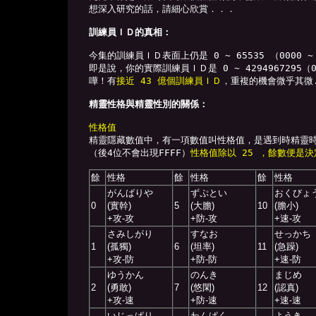
想深入研究的話，請細心欣賞．．．

訓練員ＩＤ的真相：
今集的訓練員ＩＤ表面上仍是 0 ~ 65535 （0000 
即是說，你的實際訓練員ＩＤ是 0 ~ 4294967295（000
嘩！有
接近 43 億個訓練員ＩＤ
，重複的機會微乎其微..
精靈性格與精靈性別的關係：
性格值

精靈隱藏數值中，有一項數值叫性格值，是遇到時精靈時的一個
（後4位不會出現FFFF）
性格值除以 25 ，餘數便是
餘
性格
餘
性格
餘
性格
がんばりや
ずぷとい
おくびょ
0
(實幹)
5
(大膽)
10
(膽小)
+攻-攻
+防-攻
+速-攻
さみしがり
すなお
せっかち
1
(孤獨)
6
(坦率)
11
(急躁)
+攻-防
+防-防
+速-防
ゆうかん
のんき
まじめ
2
(勇敢)
7
(悠閑)
12
(認真)
+攻-速
+防-速
+速-速
いじっぱり
わんぱく
ようき