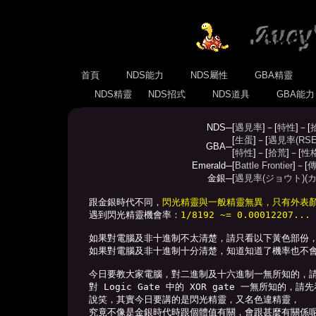
首頁
NDS能力
NDS屬性
GBA精靈
NDS精靈
NDS招式
NDS道具
GBA能
NDS─
[
遇見率
]－[
特性
]－[
[
生蛋
]－[
遇見率(RSE
GBA─
[
特性
]－[
拾荒
]－[
性
Emerald─
[
Battle Frontier
]－[
傳
金銀─
[
遇見率(ジョウト)
(
跟金銀時代不同，
閃光精靈與一般精靈無異，只有外表
遇到閃光精靈機會率：
1/8192 ~= 0.00012207.
如果對電腦及非十進制不太清楚，請只看以下黃色部份，
如果對電腦及非十進制十分清楚，知道知道了機率也不會
今日要教大家電腦，對二進制及十六進制一無所知的，
對 Logic Gate 中的 XOR gate 一無所知的，請
說笑，其實今日要講的是閃光精靈，又名色違精靈，

究竟不像是金銀時代時跟個體值有關，會跟甚麼有關係呢