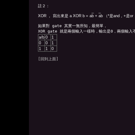
_
_
XOR ， 寫出來是 a XOR b = a
b
+
a
b （*是and，+是or
如果對 gate 其實一無所知，最簡單，
a/b
0
1
0
0
1
1
1
0
[回到上面]