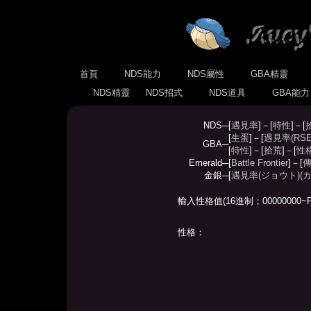
首頁
NDS能力
NDS屬性
GBA精靈
NDS精靈
NDS招式
NDS道具
GBA能
NDS─
[
遇見率
]－[
特性
]－[
[
生蛋
]－[
遇見率(RSE
GBA─
[
特性
]－[
拾荒
]－[
性
Emerald─
[
Battle Frontier
]－[
傳
金銀─
[
遇見率(ジョウト)
(
輸入性格值(16進制；00000000~F
性格：