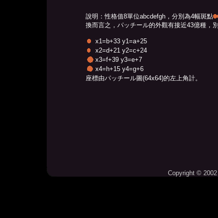
說明：性格值8單位abcdefgh，分別為4幅斑點
換而言之，パッチール的外觀有接近43億種，別妄
x1=b+33 y1=a+25
x2=d+21 y2=c+24
x3=f+39 y3=e+7
x4=h+15 y4=g+6
座標由パッチール圖(64x64)的左上角計。
Copyright © 2002 