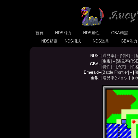
首頁
NDS能力
NDS屬性
GBA精靈
NDS精靈
NDS招式
NDS道具
GBA能
NDS─
[
遇見率
]－[
特性
]－[
[
生蛋
]－[
遇見率(RSE
GBA─
[
特性
]－[
拾荒
]－[
性
Emerald─
[
Battle Frontier
]－[
傳
金銀─
[
遇見率(ジョウト)
(