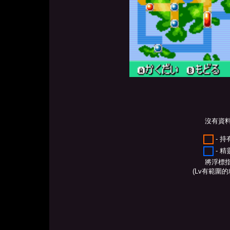
沒有資
- 
- 
將浮標
(Lv有範圍