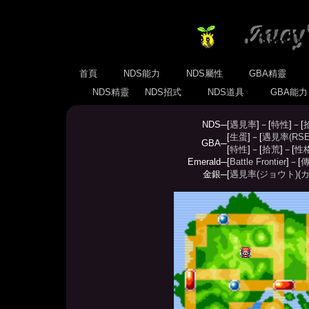
首頁
NDS能力
NDS屬性
GBA精靈
NDS精靈
NDS招式
NDS道具
GBA能
NDS─
[
遇見率
]－[
特性
]－[
[
生蛋
]－[
遇見率(RSE
GBA─
[
特性
]－[
拾荒
]－[
性
Emerald─
[
Battle Frontier
]－[
傳
金銀─
[
遇見率(ジョウト)
(