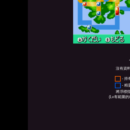
沒有資
- 
- 
將浮標
(Lv有範圍