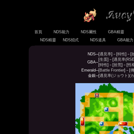
首頁
NDS能力
NDS屬性
GBA精靈
NDS精靈
NDS招式
NDS道具
GBA能
NDS─
[
遇見率
]－[
特性
]－[
[
生蛋
]－[
遇見率(RSE
GBA─
[
特性
]－[
拾荒
]－[
性
Emerald─
[
Battle Frontier
]－[
傳
金銀─
[
遇見率(ジョウト)
(