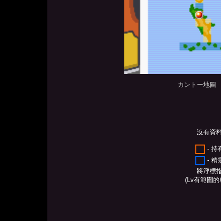
カントー地圖
沒有資
- 
- 
將浮標
(Lv有範圍