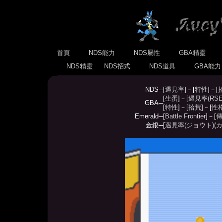
首頁
NDS能力
NDS屬性
GBA精靈
NDS精靈
NDS招式
NDS道具
GBA能
NDS─
[
遇見率
]－[
特性
]－[
[
生蛋
]－[
遇見率(RSE
GBA─
[
特性
]－[
拾荒
]－[
性
Emerald─
[
Battle Frontier
]－[
傳
金銀─
[
遇見率(ジョウト)
(