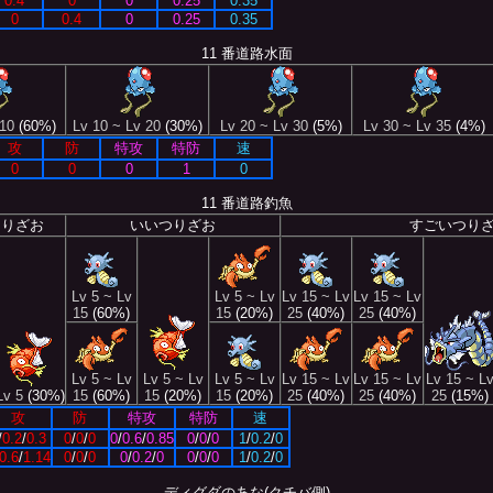
0.4
0
0
0.25
0.35
0
0.4
0
0.25
0.35
11 番道路水面
 10
(60%)
Lv 10 ~ Lv 20
(30%)
Lv 20 ~ Lv 30
(5%)
Lv 30 ~ Lv 35
(4%)
攻
防
特攻
特防
速
0
0
0
1
0
11 番道路釣魚
つりざお
いいつりざお
すごいつり
Lv 5 ~ Lv
Lv 5 ~ Lv
Lv 15 ~ Lv
Lv 15 ~ Lv
15
(60%)
15
(20%)
25
(40%)
25
(40%)
Lv 5 ~ Lv
Lv 5 ~ Lv
Lv 5 ~ Lv
Lv 15 ~ Lv
Lv 15 ~ Lv
Lv 15 ~ L
Lv 5
(30%)
15
(60%)
15
(20%)
15
(20%)
25
(40%)
25
(40%)
25
(15%)
攻
防
特攻
特防
速
/
0.2
/
0.3
0
/
0
/
0
0
/
0.6
/
0.85
0
/
0
/
0
1
/
0.2
/
0
0.6
/
1.14
0
/
0
/
0
0
/
0.2
/
0
0
/
0
/
0
1
/
0.2
/
0
ディグダのあな(クチバ側)