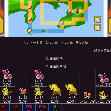
カントー地圖
1~3之島
4~5之島
6~7之島
精靈出沒地
11 番道路內：
11 番道路草地
Lv 14
Lv 12
(20%)
(10%)
Lv 12
(5%
Lv 14
Lv 13
Lv 12
Lv 11
Lv 13
(20%)
(10%)
(10%)
(10%)
(10%)
Lv 17
(5%)
Lv 12
(5%
攻
防
特攻
特防
速