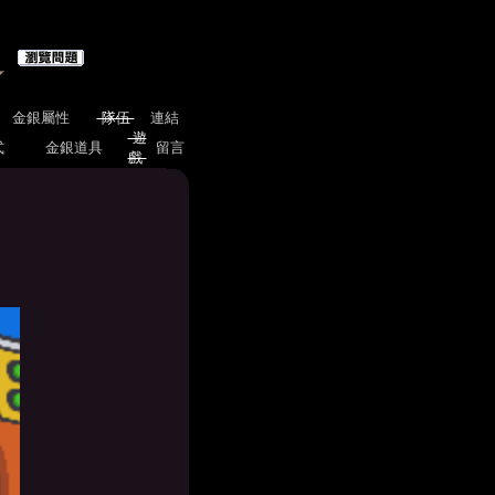
金銀屬性
隊伍
連結
遊
式
金銀道具
留言
戲