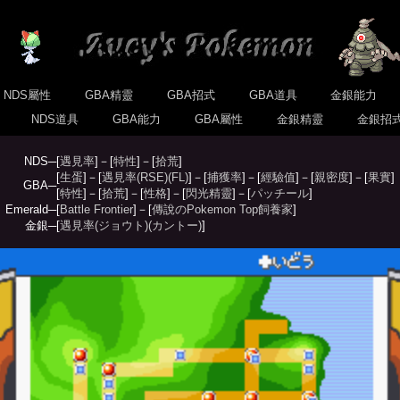
NDS屬性
GBA精靈
GBA招式
GBA道具
金銀能力
式
NDS道具
GBA能力
GBA屬性
金銀精靈
金銀招
NDS─
[
遇見率
]－[
特性
]－[
拾荒
]
[
生蛋
]－[
遇見率(RSE)
(FL)
]－[
捕獲率
]－[
經驗值
]－[
親密度
]－[
果實
]
GBA─
[
特性
]－[
拾荒
]－[
性格
]－[
閃光精靈
]－[
パッチール
]
Emerald─
[
Battle Frontier
]－[
傳說のPokemon Top飼養家
]
金銀─
[
遇見率(ジョウト)
(カントー)
]