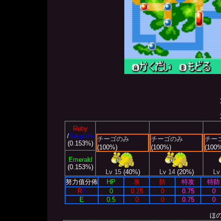
Ruby
/
Sapphire
チーゴのみ
チーゴのみ
チー
(0.153%)
(100%)
(100%)
(100
Emerald
(0.153%)
Lv 15
(40%)
Lv 14
(20%)
Lv
努力值分佈
HP
攻
防
特攻
特防
R
S
0
0.25
0
0.75
0
E
0.5
0
0
0.75
0
ほ