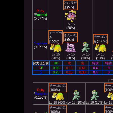
けむりだ
ま
(5%)
Ruby
/
Emerald
(0.077%)
Lv 15
(20%)
チーゴの
きんのた
チーゴの
み
ま
(5%)
み
(100%)
(100%)
Sapphire
(0.077%)
Lv 15
Lv 15
Lv 15
Lv 16
(20%)
(20%)
(10%)
(10%)
(
努力值分佈
HP
攻
防
特攻
特防
R
E
0.02
0.15
0.61
0.4
0
S
0.25
0.15
0.38
0.4
0
デ
チーゴのみ
チー
Ruby
(100%)
(100
/
Sapphire
(0.153%)
Lv 19
(40%)
Lv 18
(10%)
Lv 19
(10%)
Lv 18
チーゴのみ
チー
(100%)
(100