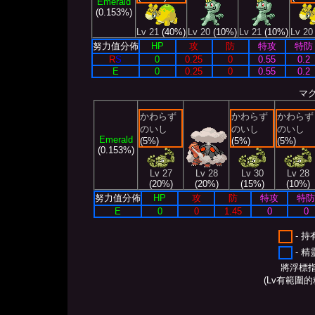
Emerald
(0.153%)
Lv 21
(40%)
Lv 20
(10%)
Lv 21
(10%)
Lv 20
努力值分佈
HP
攻
防
特攻
特防
R
S
0
0.25
0
0.55
0.2
E
0
0.25
0
0.55
0.2
マ
かわらず
かわらず
かわらず
のいし
のいし
のいし
Emerald
(5%)
(5%)
(5%)
(0.153%)
Lv 27
Lv 28
Lv 30
Lv 28
(20%)
(20%)
(15%)
(10%)
努力值分佈
HP
攻
防
特攻
特防
E
0
0
1.45
0
0
- 
- 
將浮標
(Lv有範圍