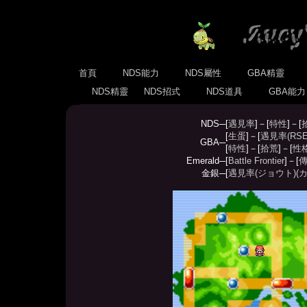
首頁
NDS能力
NDS屬性
GBA精靈
NDS精靈
NDS招式
NDS道具
GBA能
NDS─
[
遇見率
]－[
特性
]－[
[
生蛋
]－[
遇見率(RSE
GBA─
[
特性
]－[
拾荒
]－[
性
Emerald─
[
Battle Frontier
]－[
傳
金銀─
[
遇見率(ジョウト)
(