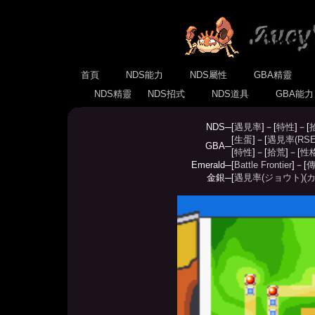
首頁
NDS能力
NDS屬性
GBA精靈
NDS精靈
NDS招式
NDS道具
GBA能
NDS─
[
遇見率
]－[
特性
]－[
[
生蛋
]－[
遇見率(RSE
GBA─
[
特性
]－[
拾荒
]－[
性
Emerald─
[
Battle Frontier
]－[
傳
金銀─
[
遇見率(ジョウト)
(