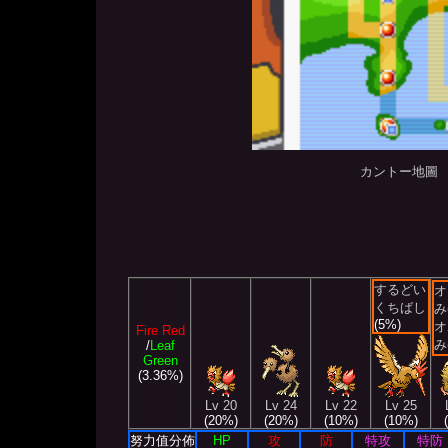
カントー地圖
するどい
オ
くちばし
み
(5%)
オ
Fire Red
み
/
Leaf
Green
(3.36%)
Lv 20
Lv 24
Lv 22
Lv 25
(20%)
(20%)
(10%)
(10%)
努力值分佈
HP
攻
防
特攻
特防