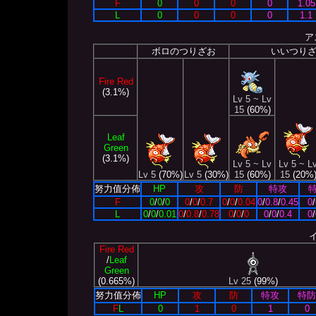
F
0
0
0
0
1.05
L
0
0
0
0
1.1
ア
ボロのつりざお
いいつり
Fire Red
(3.1%)
Lv 5 ~ Lv
15
(60%)
Leaf
Green
(3.1%)
Lv 5 ~ Lv
Lv 5 ~ L
Lv 5
(70%)
Lv 5
(30%)
15
(60%)
15
(20%
努力值分佈
HP
攻
防
特攻
F
0
/
0
/
0
0
/
0
/
0.7
0
/
0
/
0.04
0
/
0.8
/
0.45
0
/
L
0
/
0
/
0.01
0
/
0.8
/
0.78
0
/
0
/
0
0
/
0
/
0.4
0
/
Fire Red
/
Leaf
Green
(0.665%)
Lv 25
(99%)
努力值分佈
HP
攻
防
特攻
特防
F
L
0
1
0
1
0