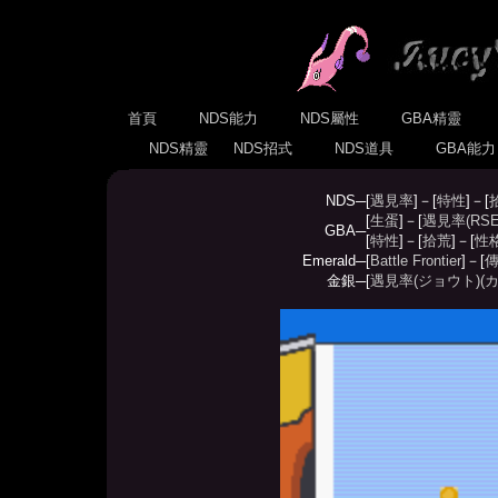
首頁
NDS能力
NDS屬性
GBA精靈
NDS精靈
NDS招式
NDS道具
GBA能
NDS─
[
遇見率
]－[
特性
]－[
[
生蛋
]－[
遇見率(RSE
GBA─
[
特性
]－[
拾荒
]－[
性
Emerald─
[
Battle Frontier
]－[
傳
金銀─
[
遇見率(ジョウト)
(