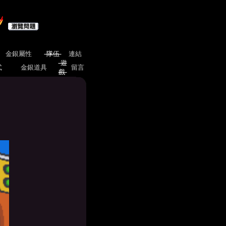
金銀屬性
隊伍
連結
遊
式
金銀道具
留言
戲