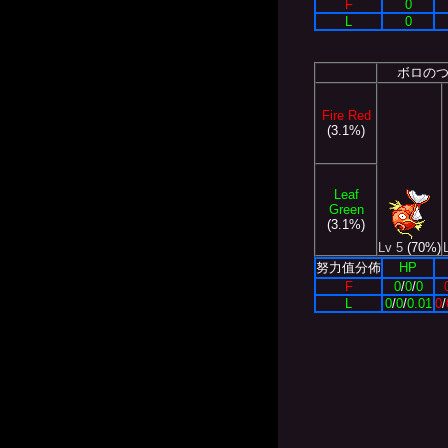
F
0
L
0
ボロの
Fire Red
(3.1%)
Leaf
Green
(3.1%)
Lv 5
(70%)
努力值分佈
HP
F
0
/
0
/
0
L
0
/
0
/
0.01
0
/