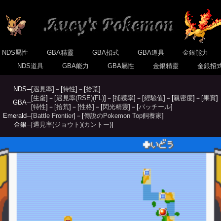
NDS屬性
GBA精靈
GBA招式
GBA道具
金銀能力
式
NDS道具
GBA能力
GBA屬性
金銀精靈
金銀招
NDS─
[
遇見率
]－[
特性
]－[
拾荒
]
[
生蛋
]－[
遇見率(RSE)
(FL)
]－[
捕獲率
]－[
經驗值
]－[
親密度
]－[
果實
]
GBA─
[
特性
]－[
拾荒
]－[
性格
]－[
閃光精靈
]－[
パッチール
]
Emerald─
[
Battle Frontier
]－[
傳說のPokemon Top飼養家
]
金銀─
[
遇見率(ジョウト)
(カントー)
]