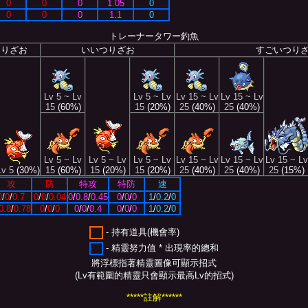
0
0
0
1.05
0
0
0
0
1.1
0
トレーナータワー釣魚
つりざお
いいつりざお
すごいつり
Lv 5 ~ Lv
Lv 5 ~ Lv
Lv 15 ~ Lv
Lv 15 ~ Lv
15
(60%)
15
(20%)
25
(40%)
25
(40%)
Lv 5 ~ Lv
Lv 5 ~ Lv
Lv 5 ~ Lv
Lv 15 ~ Lv
Lv 15 ~ Lv
Lv 15 ~ Lv
Lv 5
(30%)
15
(60%)
15
(20%)
15
(20%)
25
(40%)
25
(40%)
25
(15%)
攻
防
特攻
特防
速
0
/
0
/
0.7
0
/
0
/
0.04
0
/
0.8
/
0.45
0
/
0
/
0
1
/
0.2
/
0
0.8
/
0.78
0
/
0
/
0
0
/
0
/
0.4
0
/
0
/
0
1
/
0.2
/
0
- 持有道具(機會率)
- 精靈努力值 * 出現率的總和
將浮標指著精靈圖像可顯示招式
(Lv有範圍的精靈只會顯示最高Lv的招式)
*****註解******