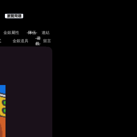
金銀屬性
隊伍
連結
遊
式
金銀道具
留言
戲