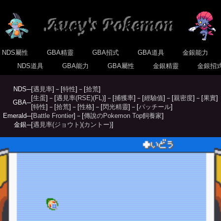
NDS屬性
GBA精靈
GBA招式
GBA道具
金銀能力
式
NDS道具
GBA能力
GBA屬性
金銀精靈
金銀招
NDS─
[
遇見率
]－[
特性
]－[
拾荒
]
[
生蛋
]－[
遇見率(RSE)
(FL)
]－[
捕獲率
]－[
經驗值
]－[
親密度
]－[
果實
]
GBA─
[
特性
]－[
拾荒
]－[
性格
]－[
閃光精靈
]－[
パッチール
]
Emerald─
[
Battle Frontier
]－[
傳說のPokemon Top飼養家
]
金銀─
[
遇見率(ジョウト)
(カントー)
]