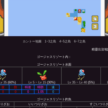
カントー地圖
1~3之島
4~5之島
6~7之島
精靈出沒地
ゴージャスリゾート內：
ゴージャスリゾート水面
Lv 35
(60%)
Lv 5 ~ Lv 15
(30%)
Lv 35 ~ Lv 40
(5%)
攻
防
特攻
特防
速
0
0
0
1.05
0
ゴージャスリゾート釣魚
つりざお
いいつりざお
すごいつり