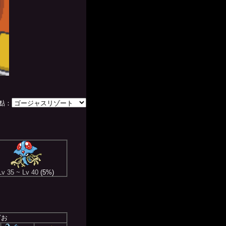
點：
Lv 35 ~ Lv 40
(5%)
ざお