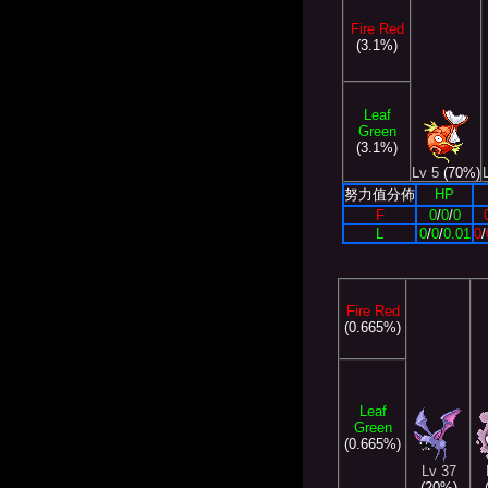
Fire Red
(3.1%)
Leaf
Green
(3.1%)
Lv 5
(70%)
努力值分佈
HP
F
0
/
0
/
0
L
0
/
0
/
0.01
0
/
Fire Red
(0.665%)
Leaf
Green
(0.665%)
Lv 37
(20%)