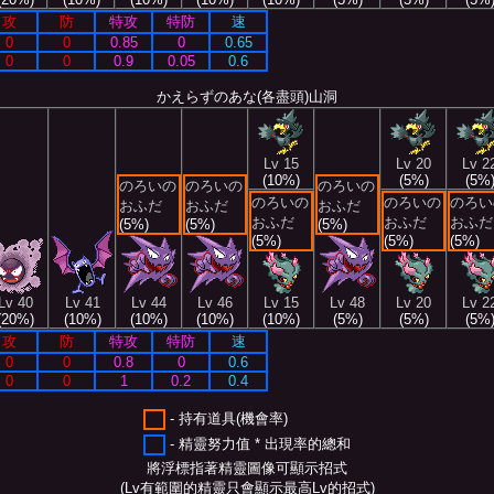
攻
防
特攻
特防
速
0
0
0.85
0
0.65
0
0
0.9
0.05
0.6
かえらずのあな(各盡頭)山洞
Lv 15
Lv 20
Lv 2
(10%)
(5%)
(5%
のろいの
のろいの
のろいの
のろいの
のろいの
のろい
おふだ
おふだ
おふだ
おふだ
おふだ
おふだ
(5%)
(5%)
(5%)
(5%)
(5%)
(5%)
Lv 40
Lv 41
Lv 44
Lv 46
Lv 15
Lv 48
Lv 20
Lv 2
(20%)
(10%)
(10%)
(10%)
(10%)
(5%)
(5%)
(5%
攻
防
特攻
特防
速
0
0
0.8
0
0.6
0
0
1
0.2
0.4
- 持有道具(機會率)
- 精靈努力值 * 出現率的總和
將浮標指著精靈圖像可顯示招式
(Lv有範圍的精靈只會顯示最高Lv的招式)