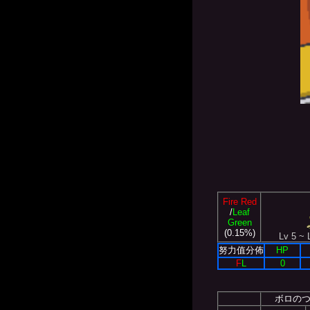
Fire Red
/
Leaf
Green
(0.15%)
Lv 5 ~ 
努力值分佈
HP
F
L
0
ボロの