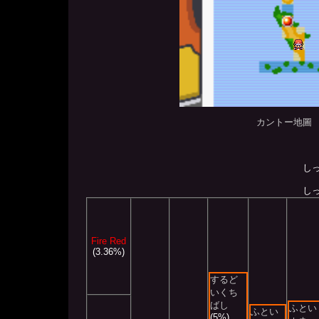
カントー地圖
し
し
Fire Red
(3.36%)
するど
いくち
ばし
ふとい
ふとい
(5%)