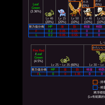
ホネ
ホネ
Leaf
(5%)
(5%)
Green
(3.36%)
Lv 46
Lv 15
Lv 50
Lv 46
Lv 52
(20%)
(20%)
(10%)
(10%)
(10%)
努力值分佈
HP
攻
防
特攻
特防
F
0.2
0.05
0.65
0
0
L
0.2
0.05
0.55
0
0
し
かたいい
Fire Red
/
Leaf
Green
(4.5%)
Lv 25 ~ Lv 35
(60%)
Lv 30 ~ Lv
努力值分佈
HP
攻
防
特攻
特防
F
L
0
0
1.35
0
0
- 
- 
將浮標
(Lv有範圍