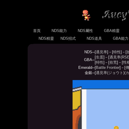
首頁
NDS能力
NDS屬性
GBA精靈
NDS精靈
NDS招式
NDS道具
GBA能
NDS─
[
遇見率
]－[
特性
]－[
[
生蛋
]－[
遇見率(RSE
GBA─
[
特性
]－[
拾荒
]－[
性
Emerald─
[
Battle Frontier
]－[
傳
金銀─
[
遇見率(ジョウト)
(