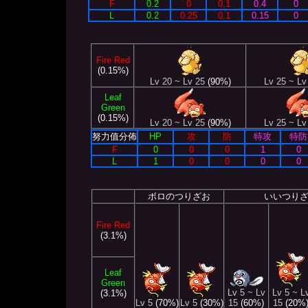
F
0.2
0
0.1
0.4
0
L
0.2
0.25
0.1
0.15
0
Fire Red
(0.15%)
Lv 20 ~ Lv 25
(90%)
Lv 25 ~ Lv
Leaf
Green
(0.15%)
Lv 20 ~ Lv 25
(90%)
Lv 25 ~ Lv
努力值分佈
HP
攻
防
特攻
特防
F
0
0
0
1
0
L
1
0
0
0
0
ボロのつりざお
いいつり
Fire Red
(3.1%)
Leaf
Green
Lv 5 ~ Lv
Lv 5 ~ L
(3.1%)
Lv 5
(70%)
Lv 5
(30%)
15
(60%)
15
(20%