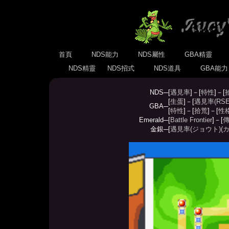
首頁
NDS能力
NDS屬性
GBA精靈
NDS精靈
NDS招式
NDS道具
GBA能
NDS─
[
遇見率
]－[
特性
]－[
[
生蛋
]－[
遇見率(RSE
GBA─
[
特性
]－[
拾荒
]－[
性
Emerald─
[
Battle Frontier
]－[
傳
金銀─
[
遇見率(ジョウト)
(