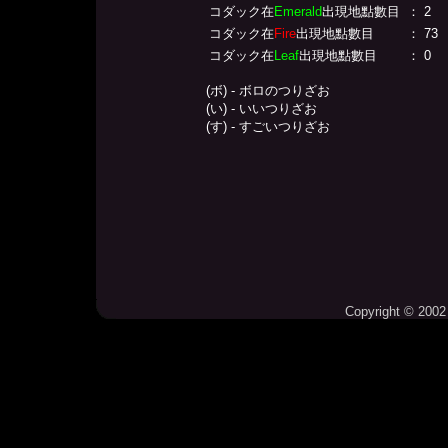
コダック在
Emerald
出現地點數目
： 2
コダック在
Fire
出現地點數目
： 73
コダック在
Leaf
出現地點數目
： 0
(ボ) - ボロのつりざお
(い) - いいつりざお
(す) - すごいつりざお
Copyright © 2002 