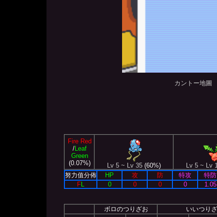
カントー地圖
Fire Red
/
Leaf
Green
(0.07%)
Lv 5 ~ Lv 35
(60%)
Lv 5 ~ Lv 
努力值分佈
HP
攻
防
特攻
特防
F
L
0
0
0
0
1.05
ボロのつりざお
いいつり