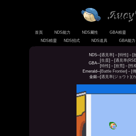
首頁
NDS能力
NDS屬性
GBA精靈
NDS精靈
NDS招式
NDS道具
GBA能
NDS─
[
遇見率
]－[
特性
]－[
[
生蛋
]－[
遇見率(RSE
GBA─
[
特性
]－[
拾荒
]－[
性
Emerald─
[
Battle Frontier
]－[
傳
金銀─
[
遇見率(ジョウト)
(