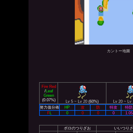
カントー地圖
Fire Red
/
Leaf
Green
(0.07%)
Lv 5 ~ Lv 20
(60%)
Lv 20 ~ Lv
努力值分佈
HP
攻
防
特攻
特防
F
L
0
0
0
0
1.05
ボロのつりざお
いいつり