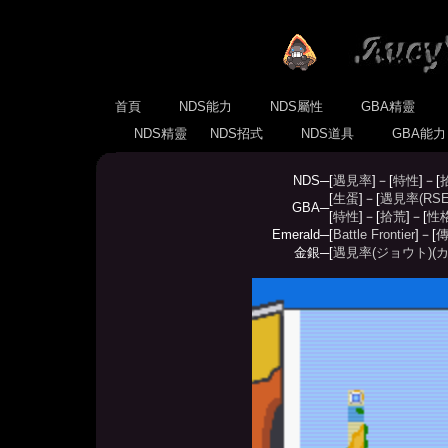
首頁
NDS能力
NDS屬性
GBA精靈
NDS精靈
NDS招式
NDS道具
GBA能
NDS─
[
遇見率
]－[
特性
]－[
[
生蛋
]－[
遇見率(RSE
GBA─
[
特性
]－[
拾荒
]－[
性
Emerald─
[
Battle Frontier
]－[
傳
金銀─
[
遇見率(ジョウト)
(